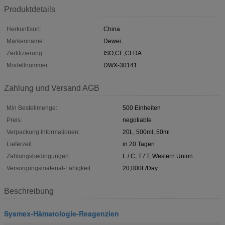
Produktdetails
Herkunftsort:
China
Markenname:
Dewei
Zertifizierung:
ISO,CE,CFDA
Modellnummer:
DWX-30141
Zahlung und Versand AGB
Min Bestellmenge:
500 Einheiten
Preis:
negotiable
Verpackung Informationen:
20L, 500ml, 50ml
Lieferzeit:
in 20 Tagen
Zahlungsbedingungen:
L / C, T / T, Western Union
Versorgungsmaterial-Fähigkeit:
20,000L/Day
Beschreibung
Sysmex-Hämatologie-Reagenzien