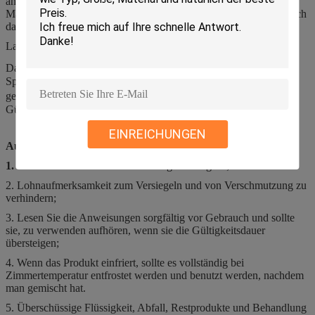
anormal aus. Wenn in dieser Bedingung, bestätigen Sie bitte die
Maßparameter mit der Mikroskopiemethode. Beziehen Sie bitte sich
das auf InstrumentBenutzerhandbuch für Details.
Lagerung
Das Produkt sollte in 2℃-35℃ gespeichert werden und der
Speicherungszeitraum ist 2 Jahre. Nachdem man die Flasche
geöffnet hat, wird er in 15℃-30℃ verwendet, und der
Gültigkeitszeitraum ist 60 Tage.
EINREICHUNGEN
Aufmerksamkeit
1.
Dieses Produkt ist ein in vitro Diagnosereagens;
2. Lohnaufmerksamkeit zum Versiegeln und von Verschmutzung zu
verhindern;
3. Lesen Sie die Anweisungen sorgfältig vor Gebrauch und sollte
sie, zu verwenden aufhören, wenn sie die Gültigkeitsdauer
übersteigen;
4. Wenn das Produkt einfriert, sollte es vollständig bei
Zimmertemperatur entfrostet werden und benutzt werden, nachdem
man gemischt hat.
5. Überschüssige Flüssigkeit, Abfall, Restprodukte und Behandlung