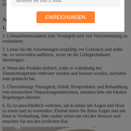
Gültigkeitszeitraum ist 60 Tage.
EINREICHUNGEN
Aufmerksamkeit
1.
Dieses Produkt ist ein in vitro Diagnosereagens;
2. Lohnaufmerksamkeit zum Versiegeln und von Verschmutzung zu
verhindern;
3. Lesen Sie die Anweisungen sorgfältig vor Gebrauch und sollte
sie, zu verwenden aufhören, wenn sie die Gültigkeitsdauer
übersteigen;
4. Wenn das Produkt einfriert, sollte es vollständig bei
Zimmertemperatur entfrostet werden und benutzt werden, nachdem
man gemischt hat.
5. Überschüssige Flüssigkeit, Abfall, Restprodukte und Behandlung
von verseuchten Verpackungsmaterialien, stimmen bitte mit lokalen
Regelungen überein;
6. Es ist ausschließlich verboten, um Kontakt mit Augen und Haut
zu essen und zu vermeiden. Einmal treten Sie Ihren Augen und mit
Haut in Verbindung, bitte sauber sofort mit viel des Wassers und
ersuchen Sie um den ärztlichen Rat.