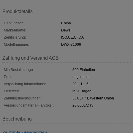
Produktdetails
Herkunftsort:
China
Markenname:
Dewei
Zertifizierung:
ISO,CE,CFDA
Modellnummer:
DWX-31006
Zahlung und Versand AGB
Min Bestellmenge:
500 Einheiten
Preis:
negotiable
Verpackung Informationen:
20L, 1L, 5L
Lieferzeit:
in 20 Tagen
Zahlungsbedingungen:
L / C, T / T, Western Union
Versorgungsmaterial-Fähigkeit:
20,000L/Day
Beschreibung
Zellzähler-Reagenzien