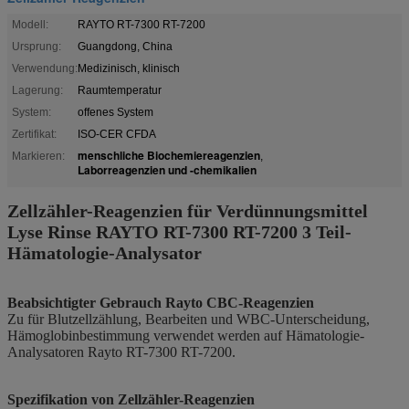
Modell:
RAYTO RT-7300 RT-7200
Ursprung:
Guangdong, China
Verwendung:
Medizinisch, klinisch
Lagerung:
Raumtemperatur
System:
offenes System
Zertifikat:
ISO-CER CFDA
menschliche Biochemiereagenzien
Markieren:
,
Laborreagenzien und -chemikalien
Zellzähler-Reagenzien für Verdünnungsmittel
Lyse Rinse RAYTO RT-7300 RT-7200 3 Teil-
Hämatologie-Analysator
Beabsichtigter Gebrauch Rayto CBC-Reagenzien
Zu für Blutzellzählung, Bearbeiten und WBC-Unterscheidung,
Hämoglobinbestimmung verwendet werden auf Hämatologie-
Analysatoren Rayto RT-7300 RT-7200.
Spezifikation von Zellzähler-Reagenzien