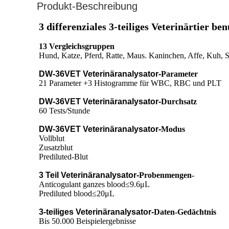
Produkt-Beschreibung
3 differenziales 3-teiliges Veterinärtie
13 Vergleichsgruppen
Hund, Katze, Pferd, Ratte, Maus. Kaninchen, Affe, Kuh, S
DW-36VET Veterinäranalysator-
Parameter
21 Parameter +3 Histogramme für WBC, RBC und PLT
DW-36VET Veterinäranalysator-
Durchsatz
60 Tests/Stunde
DW-36VET Veterinäranalysator-
Modus
Vollblut
Zusatzblut
Prediluted-Blut
3 Teil Veterinäranalysator-
Probenmengen-
Anticogulant ganzes blood≤9.6μL
Prediluted blood≤20μL
3-teiliges Veterinäranalysator-
Daten-Gedächtnis
Bis 50.000 Beispielergebnisse