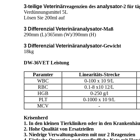
3-teilige Veterinär
reagenzien des
analysator-
2 für tä
Verdünnungsmittel 5L
Lösen Sie 200ml auf
3 Differenzial Veterinäranalysator-
Maß
290mm (L)/365mm (W)/390mm (H)
3 Differenzial Veterinäranalysator-
Gewicht
18kg
DW-36VET Leistung
Paramter
Linearitäts-Strecke
WBC
0-100 x 10 9/L
RBC
0.1-8 x10 12/L
HGB
0-250 g/l
PLT
0-1000 x 10 9/L
MCV
-
Krisenherd
1. In den kleinen Tierkliniken oder in den Krankenhä
2. Hohe Qualität von Ersatzteilen
3. Niedrige Verwaltungskosten mit nur 2 Reagenzien