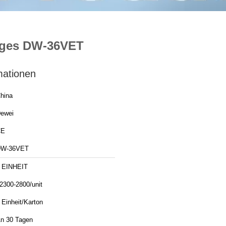
iliges DW-36VET
mationen
hina
ewei
CE
DW-36VET
 EINHEIT
2300-2800/unit
 Einheit/Karton
n 30 Tagen