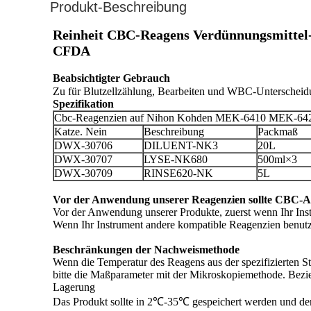
Produkt-Beschreibung
Reinheit CBC-Reagens Verdünnungsmittel
CFDA
Spezifikation
Cbc-Reagenzien auf Nihon Kohden MEK-6410 MEK-64
Katze. Nein
Beschreibung
Packmaß
DWX-30706
DILUENT-NK3
20L
DWX-30707
LYSE-NK680
500ml×3
DWX-30709
RINSE620-NK
5L
Vor der Anwendung unserer Reagenzien sollte CBC-An
Vor der Anwendung unserer Produkte, zuerst wenn Ihr Instr
Wenn Ihr Instrument andere kompatible Reagenzien benutz
Beschränkungen der Nachweismethode
Wenn die Temperatur des Reagens aus der spezifizierten S
bitte die Maßparameter mit der Mikroskopiemethode. Bezieh
Lagerung
Das Produkt sollte in 2℃-35℃ gespeichert werden und der