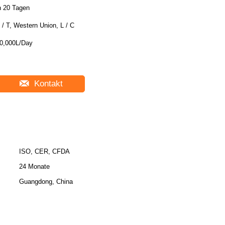
n 20 Tagen
 / T, Western Union, L / C
0,000L/Day
Kontakt
ISO, CER, CFDA
24 Monate
Guangdong, China