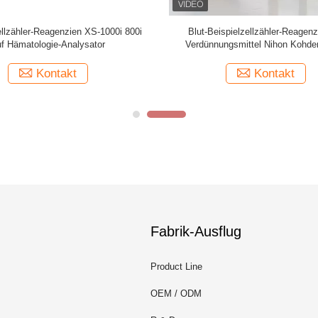
artei des Beckman-Hämatologie-
Hämatologie-Reagenzien Blut-E
medizinische Chemie-Analysator-
Mindray Because-5800 Becaus
AC.T 5 DIFF
Wegwerf mit Barcode
Kontakt
Kontakt
Fabrik-Ausflug
Product Line
OEM / ODM