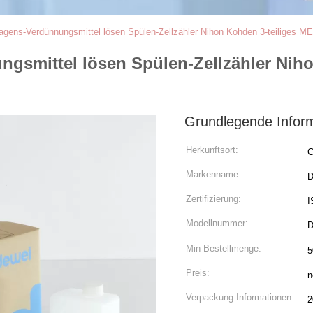
agens-Verdünnungsmittel lösen Spülen-Zellzähler Nihon Kohden 3-teiliges 
gsmittel lösen Spülen-Zellzähler Niho
Grundlegende Infor
Herkunftsort:
C
Markenname:
D
Zertifizierung:
I
Modellnummer:
D
Min Bestellmenge:
5
Preis:
n
Verpackung Informationen:
2