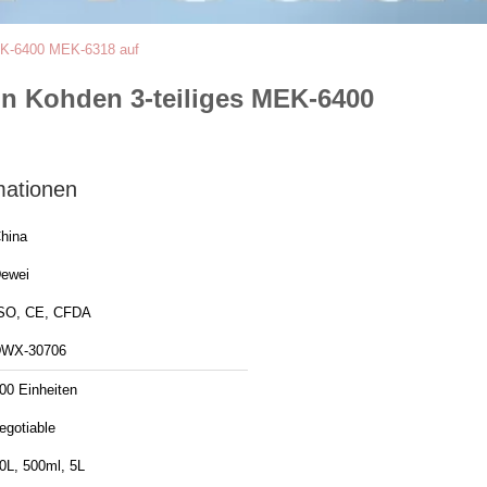
MEK-6400 MEK-6318 auf
n Kohden 3-teiliges MEK-6400
mationen
hina
ewei
SO, CE, CFDA
WX-30706
00 Einheiten
egotiable
0L, 500ml, 5L