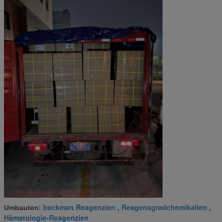
beckman Reagenzien
Reagensgradchemikalien
Umbauten:
,
,
Hämatologie-Reagenzien