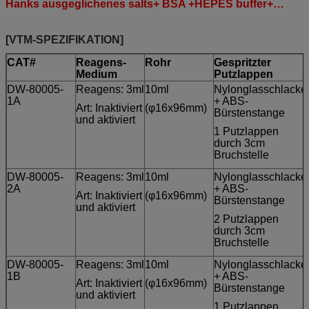
Hanks ausgeglichenes salts+ BSA +HEPES buffer+…
[VTM-SPEZIFIKATION]
CAT#
Reagens-
Rohr
Gespritzter
Medium
Putzlappen
DW-80005-
Reagens: 3ml
10ml
Nylonglasschlacke
1A
+ ABS-
Art: Inaktiviert
(φ16x96mm)
Bürstenstange
und aktiviert
1 Putzlappen
durch 3cm
Bruchstelle
DW-80005-
Reagens: 3ml
10ml
Nylonglasschlacke
2A
+ ABS-
Art: Inaktiviert
(φ16x96mm)
Bürstenstange
und aktiviert
2 Putzlappen
durch 3cm
Bruchstelle
DW-80005-
Reagens: 3ml
10ml
Nylonglasschlacke
1B
+ ABS-
Art: Inaktiviert
(φ16x96mm)
Bürstenstange
und aktiviert
1 Putzlappen