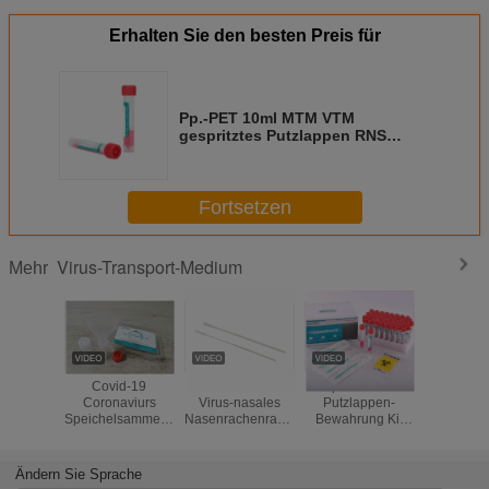
Erhalten Sie den besten Preis für
Pp.-PET 10ml MTM VTM
gespritztes Putzlappen RNS
Bewahrungs-Sammlungs-Rohr
Fortsetzen
Virus-Transport-Medium
Mehr
Covid-19
VTM inaktivierte
Gespritzte nasale
UTM 
Coronaviurs
Virus-nasales
Putzlappen-
inaktivie
Speichelsammelkit-
Nasenrachenraumputzlappen-
Bewahrung Kit
aktivierte
Röhrchen für
Beispielsammlungs-
Virus Transport
Beispi
PCR-Tests
Rohr-Medium
Medium des
Sammlung
Putzlappen-VTM
mit nas
Ändern Sie Sprache
MTM
Putzlappe