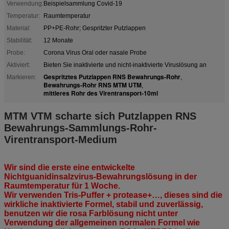
Verwendung:
Beispielsammlung Covid-19
Temperatur:
Raumtemperatur
Material:
PP+PE-Rohr; Gespritzter Putzlappen
Stabilität:
12 Monate
Probe:
Corona Virus Oral oder nasale Probe
Aktiviert:
Bieten Sie inaktivierte und nicht-inaktivierte Viruslösung an
Gespritztes Putzlappen RNS Bewahrungs-Rohr
Markieren:
,
Bewahrungs-Rohr RNS MTM UTM
,
mittleres Rohr des Virentransport-10ml
MTM VTM scharte sich Putzlappen RNS
Bewahrungs-Sammlungs-Rohr-
Virentransport-Medium
Wir sind die erste eine entwickelte
Nichtguanidinsalzvirus-Bewahrungslösung in der
Raumtemperatur für 1 Woche.
Wir verwenden Tris-Puffer + protease+…, dieses sind die
wirkliche inaktivierte Formel, stabil und zuverlässig,
benutzen wir die rosa Farblösung nicht unter
Verwendung der allgemeinen normalen Formel wie