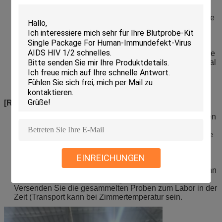
Nasale Probenahme: Fügen Sie leicht den
Putzlappenkopf in die Nasenhöhle ein und reiben Sie die
Hohlraumwand. Tauchen Sie den Putzlappenkopf in
Beispiellösung unter und werfen Sie das Endstück des
Putzlappens weg.
Mundprobenahme: Benutzen Sie den Putzlappen, um die
bilateralen Tonsilla pharyngea und die hintere pharyngeal
Wand abzuwischen, den Putzlappenkopf in
Beispiellösung unterzutauchen und das Endstück des
Putzlappens wegzuwerfen.
[
RNS-SAMMLUNGS-ROHR-
ENTDECKUNG]
Vor Probenahme markieren Sie die Beispielinformationen
über den Aufkleber des Prüfröhrchens.
Entsprechend verschiedenen Testzwecken benutzen Sie
den Repräsentativputzlappen, um die entsprechenden
Teile zu probieren.
EINREICHUNGEN
Setzen Sie den Putzlappen in Prüfröhrchen nach
Probenahme, brechen Sie das Putzlappenendstück, dann
ziehen Sie die Rohrabdeckung fest.
Versenden Sie die gesammelten Proben zum Labor in der
Zeit (Transport kann bei Zimmertemperatur sein.