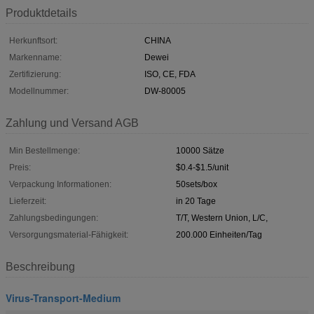
Produktdetails
Herkunftsort:
CHINA
Markenname:
Dewei
Zertifizierung:
ISO, CE, FDA
Modellnummer:
DW-80005
Zahlung und Versand AGB
Min Bestellmenge:
10000 Sätze
Preis:
$0.4-$1.5/unit
Verpackung Informationen:
50sets/box
Lieferzeit:
in 20 Tage
Zahlungsbedingungen:
T/T, Western Union, L/C,
Versorgungsmaterial-Fähigkeit:
200.000 Einheiten/Tag
Beschreibung
Virus-Transport-Medium