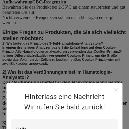
Aufbewahrung
CBC-Reagenzien
Bewahren Sie das Produkt bei 2-35°C an einem staubfreien und gut
belüfteten Ort auf.
Nicht verwendete Reagenzien sollten nach 60 Tagen entsorgt
werden.
Einige Fragen zu Produkten, die Sie sich vielleicht
stellen möchten:
1) Wie lautet das Prinzip des 3-Teil-Hämatologie-Analysators?
In einem dreiteiligen Analyzer basiert die Zellzählung auf dem Coulter-
Prinzip. Alle Hämatologienanalysatoren verwenden das Coulter-Prinzip.3-
teiliger Differentialzellzähler verwendet Coulters Prinzip, um die Größe
sowie das Volumen der Zellen zu bestimmenDas Coulter-Prinzip wird mit
zwei Elektroden angewandt.
2) Was ist das Verdünnungsmittel im Hämatologie-
Analysator?
Das Verdünnungsmittel für den Hämatologieanalysator
besteht aus Natriumchlorid, Natriumsulfat, einem
Phosphatpuffer, Ethylendiamin-Tetraessigsäure, 1-
Hinterlass eine Nachricht
Pyridon-2-Schwefel und Formaldehyd,und der pH-Wert
der Lösung beträgt 6.5 bis 7.4, und vorzugsweise 7.2; der
Wir rufen Sie bald zurück!
Gehalt jeder Komponente ist vorzugsweise
folgendermaßen: 5 g/l...
3) Welches Verdünnungsmittel ist gut für die RBC- und
Thrombozytenzahl?