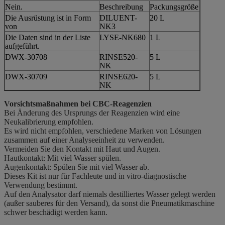
Nein.
Beschreibung
Packungsgröße
Die Ausrüstung ist in Form
DILUENT-
20 L
von
NK3
Die Daten sind in der Liste
LYSE-NK680
1 L
aufgeführt.
DWX-30708
RINSE520-
5 L
NK
DWX-30709
RINSE620-
5 L
NK
Vorsichtsmaßnahmen bei CBC-Reagenzien
Bei Änderung des Ursprungs der Reagenzien wird eine
Neukalibrierung empfohlen.
Es wird nicht empfohlen, verschiedene Marken von Lösungen
zusammen auf einer Analyseeinheit zu verwenden.
Vermeiden Sie den Kontakt mit Haut und Augen.
Hautkontakt: Mit viel Wasser spülen.
Augenkontakt: Spülen Sie mit viel Wasser ab.
Dieses Kit ist nur für Fachleute und in vitro-diagnostische
Verwendung bestimmt.
Auf den Analysator darf niemals destilliertes Wasser gelegt werden
(außer sauberes für den Versand), da sonst die Pneumatikmaschine
schwer beschädigt werden kann.