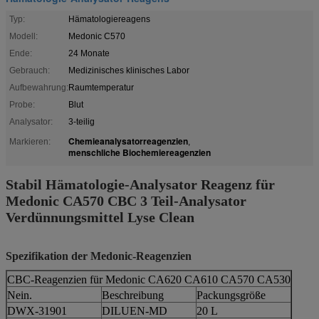
Typ:
Hämatologiereagens
Modell:
Medonic C570
Ende:
24 Monate
Gebrauch:
Medizinisches klinisches Labor
Aufbewahrung:
Raumtemperatur
Probe:
Blut
Analysator:
3-teilig
Chemieanalysatorreagenzien
Markieren:
,
menschliche Biochemiereagenzien
Stabil
Hämatologie-Analysator Reagenz für
Medonic CA570 CBC 3 Teil-Analysator
Verdünnungsmittel Lyse Clean
Spezifikation der Medonic-Reagenzien
CBC-Reagenzien für Medonic CA620 CA610 CA570 CA530
Nein.
Beschreibung
Packungsgröße
DWX-31901
DILUEN-MD
20 L