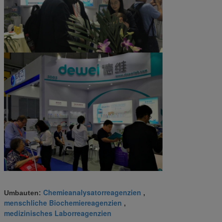
Chemieanalysatorreagenzien
Umbauten:
,
menschliche Biochemiereagenzien
,
medizinisches Laborreagenzien