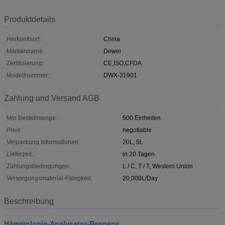
Produktdetails
Herkunftsort:
China
Markenname:
Dewei
Zertifizierung:
CE,ISO,CFDA
Modellnummer:
DWX-31901
Zahlung und Versand AGB
Min Bestellmenge:
500 Einheiten
Preis:
negotiable
Verpackung Informationen:
20L, 5L
Lieferzeit:
in 20 Tagen
Zahlungsbedingungen:
L / C, T / T, Western Union
Versorgungsmaterial-Fähigkeit:
20,000L/Day
Beschreibung
Hämatologie-Analysator-Reagens