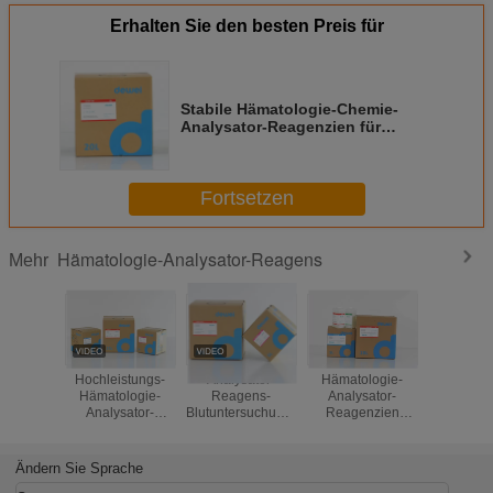
Erhalten Sie den besten Preis für
Stabile Hämatologie-Chemie-
Analysator-Reagenzien für
Medonic CA570 3-teiliges
Analysator-Verdünnungsmittel
CBC lösen sauberes auf
Fortsetzen
Hämatologie-Analysator-Reagens
Mehr
Hochleistungs-
Analysator-
Hämatologie-
Hämatol
Hämatologie-
Reagens-
Analysator-
Reagens-/B
Analysator-
Blutuntersuchungs-
Reagenzien
Zähle
Reagens für 3-
System Abbott
Nihon Kohden
Reagenzi
teiligen
karminrotes
MEK-8222 MEK-
Nihon K
Analysator Genrui
Hämatologie-
7222 MEK-6400
MEK-6
Ändern Sie Sprache
KT6280 KT6200
CD3200