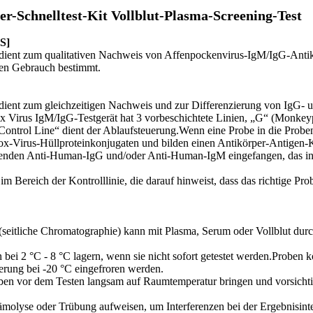
-Schnelltest-Kit Vollblut-Plasma-Screening-Test
S]
 dient zum qualitativen Nachweis von Affenpockenvirus-IgM/IgG-Anti
llen Gebrauch bestimmt.
dient zum gleichzeitigen Nachweis und zur Differenzierung von IgG- 
 Virus IgM/IgG-Testgerät hat 3 vorbeschichtete Linien, „G“ (Monke
Control Line“ dient der Ablaufsteuerung.Wenn eine Probe in die Prob
ox-Virus-Hüllproteinkonjugaten und bilden einen Antikörper-Antige
henden Anti-Human-IgG und/oder Anti-Human-IgM eingefangen, das in zwe
 im Bereich der Kontrolllinie, die darauf hinweist, dass das richtige
seitliche Chromatographie) kann mit Plasma, Serum oder Vollblut dur
ei 2 °C - 8 °C lagern, wenn sie nicht sofort getestet werden.Proben k
erung bei -20 °C eingefroren werden.
en vor dem Testen langsam auf Raumtemperatur bringen und vorsichtig 
ämolyse oder Trübung aufweisen, um Interferenzen bei der Ergebnisinte