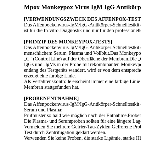
Mpox Monkeypox Virus IgM IgG Antikörper
[VERWENDUNGSZWECK DES AFFENPOX-TEST
Das Affenpockenvirus-IgM/IgG-Antikörper-Schnelltestkit
ist für die In-vitro-Diagnostik und nur für den professione
[
PRINZIP DES MONKEYPOX-TESTS
]
Das Affenpockenvirus-IgM/IgG-Antikörper-Schnelltestkit 
menschlichem Serum, Plasma und Vollblut.Das Monkeypox
„C“ (Control Line) auf der Oberfläche der Membran.Die „
IgGs und -IgMs in der Probe mit rekombinanten Monkeyp
entlang des Testgeräts wandert, wird er von dem entsprec
erzeugt eine farbige Linie.
Als Verfahrenskontrolle erscheint immer eine farbige Linie
Membran stattgefunden hat.
[PROBENENTNAHME]
Das Affenpockenvirus-IgM/IgG-Antikörper-Schnelltestkit (
Serum und Plasma:
Prüfmuster so bald wie möglich nach der Entnahme.Proben b
Die Plasma- und Serumproben sollten für eine längere Lag
Vermeiden Sie mehrere Gefrier-Tau-Zyklen.Gefrorene Prob
Test durch Zentrifugation geklärt werden.
Verwenden Sie keine Proben, die starke Lipämie, starke H