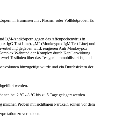
körpern in Humanserum-, Plasma- oder Vollblutproben.Es
und IgM-Antikörpern gegen das Affenpockenvirus in
ypox IgG Test Line), „M“ (Monkeypox IgM Test Line) und
envertiefung gegeben wird, reagieren Anti-Monkeypox-
n-Komplex.Während der Komplex durch Kapillarwirkung
i Testlinien über das Testgerät immobilisiert ist, und
 Probenvolumen hinzugefügt wurde und ein Durchsickern der
chgeführt werden.
önnen bei 2 °C - 8 °C bis zu 5 Tage gelagert werden.
mischen.Proben mit sichtbaren Partikeln sollten vor dem
rpretation zu vermeiden.