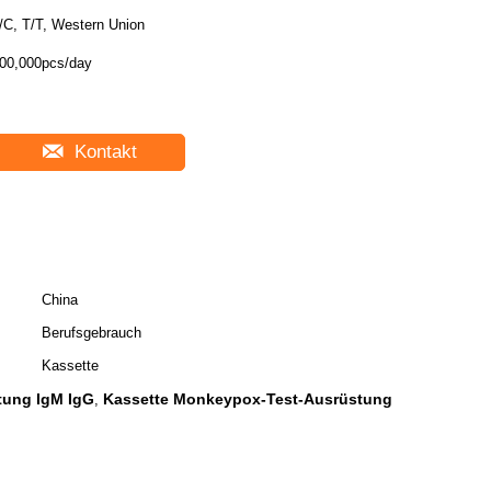
/C, T/T, Western Union
00,000pcs/day
Kontakt
China
Berufsgebrauch
Kassette
tung IgM IgG
Kassette Monkeypox-Test-Ausrüstung
,