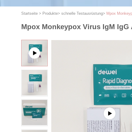
Startseite
>
Produkte
>
schnelle Testausrüstung
>
Mpox Monkeypox
Mpox Monkeypox Virus IgM IgG A