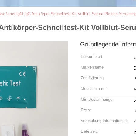
 Virus IgM IgG Antikörper-Schnelltest-Kit Vollblut-Serum-Plasma-Screenin
ntikörper-Schnelltest-Kit Vollblut-Se
Grundlegende Infor
Herkunftsort:
C
Markenname:
D
Zertifizierung:
I
Modellnummer:
Min Bestellmenge:
5
Preis:
n
Verpackung Informationen:
2
Lieferzeit:
i