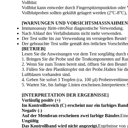
Vollblut:
Vollblut kann entweder durch Fingerspitzenpunktion ode
Vollblutproben sollten gekühlt gelagert werden (2°C-8°C)
[WARNUNGEN UND VORSICHTSMASSNAHMEN
Immunoassay für
in-vitro
Nur diagnostische Verwendung.
Nach Ablauf des Verfallsdatums nicht mehr verwenden.
Der Test sollte bis zur Verwendung im versiegelten Beutel 
Der gebrauchte Test sollte gemäß den örtlichen Vorschrifte
[BETRIEB]
Lesen Sie die Anweisungen vor dem Test sorgfältig durch 
1. Bringen Sie die Probe und die Testkomponenten auf Rau
2. Wenn Sie zum Testen bereit sind, öffnen Sie den Beutel
3. Füllen Sie den Plastiktropfer mit der Probe.Halten Sie d
Luftblasen vorhanden sind.
4. Geben Sie sofort 3 Tropfen (ca. 100 µl) Probenverdünner
5. Warten Sie, bis farbige Linien erscheinen.Interpretiere
[INTERPRETATION DER ERGEBNISSE]
Vorläufig positiv (+)
Im Kontrollbereich (C) erscheint nur ein farbiges Band
Negativ (-)
Auf der Membran erscheinen zwei farbige Bänder.
Eine
Ungültig
Das Kontrollband wird nicht angezeigt.
Ergebnisse von a