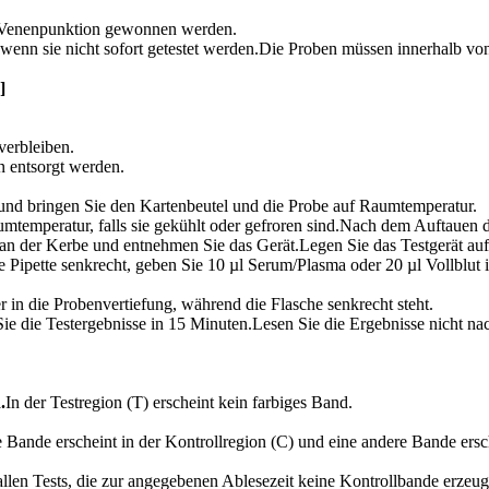
r Venenpunktion gewonnen werden.
, wenn sie nicht sofort getestet werden.Die Proben müssen innerhalb v
]
verbleiben.
n entsorgt werden.
und bringen Sie den Kartenbeutel und die Probe auf Raumtemperatur.
mtemperatur, falls sie gekühlt oder gefroren sind.Nach dem Auftauen 
 an der Kerbe und entnehmen Sie das Gerät.Legen Sie das Testgerät auf
ie Pipette senkrecht, geben Sie 10 µl Serum/Plasma oder 20 µl Vollblut 
 in die Probenvertiefung, während die Flasche senkrecht steht.
n Sie die Testergebnisse in 15 Minuten.Lesen Sie die Ergebnisse nicht n
.
In der Testregion (T) erscheint kein farbiges Band.
 Bande erscheint in der Kontrollregion (C) und eine andere Bande ersch
llen Tests, die zur angegebenen Ablesezeit keine Kontrollbande erzeu