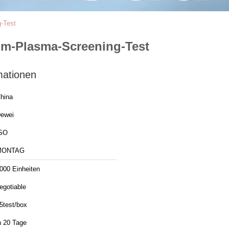
g-Test
rum-Plasma-Screening-Test
mationen
hina
ewei
SO
MONTAG
000 Einheiten
egotiable
5test/box
n 20 Tage