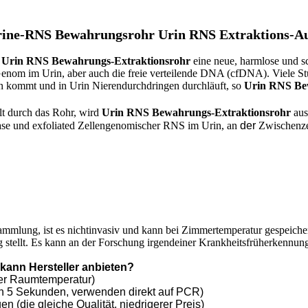
Urine-RNS Bewahrungsrohr Urin RNS Extraktions-A
t
Urin RNS Bewahrungs-Extraktionsrohr
eine neue, harmlose und 
Genom im Urin, aber auch die freie verteilende DNA (cfDNA). Viele S
n kommt und in Urin Nierendurchdringen durchläuft, so
Urin RNS Be
t durch das Rohr, wird
Urin RNS Bewahrungs-Extraktionsrohr
aus
ease und exfoliated Zellengenomischer RNS im Urin, an
der
Zwischenze
ammlung, ist es nichtinvasiv und kann bei Zimmertemperatur gespeicher
 stellt. Es kann an der Forschung irgendeiner Krankheitsfrüherkennu
ann Hersteller anbieten?
ter Raumtemperatur)
in 5 Sekunden, verwenden direkt auf PCR)
(die gleiche Qualität, niedrigerer Preis)