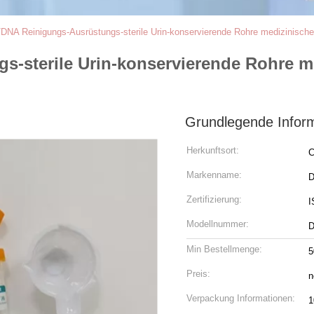
DNA Reinigungs-Ausrüstungs-sterile Urin-konservierende Rohre medizinisc
-sterile Urin-konservierende Rohre m
Grundlegende Infor
Herkunftsort:
C
Markenname:
D
Zertifizierung:
I
Modellnummer:
Min Bestellmenge:
5
Preis:
n
Verpackung Informationen:
1