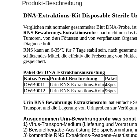
Produkt-Beschreibung
DNA-Extraktions-Kit Disposable Sterile 
Verglichen mit normaler gesammelter Blut DNA-Probe, is
RNS Bewahrungs-Extraktionsrohr
spart nicht nur das 
Tumoren, von
den
Fötussen und von verpflanzten Organe
Diagnose holt.
RNS kann an 6-35℃ für 7 Tage stabil sein, nach gesammel
schützendes Mittel, die effektiv die Freisetzung von Nukl
gespeichert.
Paket der DNA-Extraktionsausrüstung
Katze. Nein.
Produkt-Beschreibung
Paket
DWB0011
Urin RNS Extraktions-Rohr
48pcs
DWB0012
Urin RNS Extraktions-Rohr
96pcs
Urin RNS Bewahrungs-Extraktionsrohr
hat einfache S
Transport und die Lagerung von Urinproben zur Verfügung
Ausgenommen Urin-Bewahrungsrohr was sonst k
1)
Virus-Transport-Medium (Lieferung und Vorrat un
2) Beispielfreigabe-Ausrüstung (Beispielsammlung 
3) kompatible RNS Extraktions-Reagens-Ausrüstungen 