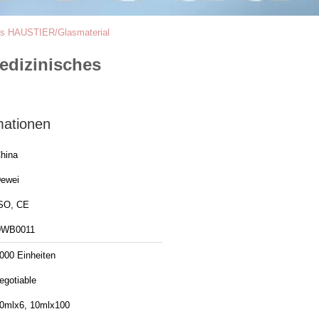
hes HAUSTIER/Glasmaterial
edizinisches
mationen
hina
ewei
SO, CE
DWB0011
000 Einheiten
egotiable
0mlx6, 10mlx100