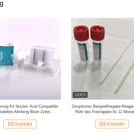
g
nigungs-Ausrüstungs-sterile Urin-
FDA Nukleinsäure-Extraktions-Au
vierende Rohre medizinisches
Covid-19 RNS Isolierung Kit Magn
HAUSTIER/Glasmaterial
Method
Kontakt
Kontakt