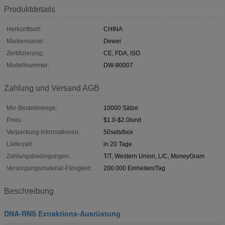
Produktdetails
Herkunftsort:
CHINA
Markenname:
Dewei
Zertifizierung:
CE, FDA, ISO
Modellnummer:
DW-80007
Zahlung und Versand AGB
Min Bestellmenge:
10000 Sätze
Preis:
$1.0-$2.0/unit
Verpackung Informationen:
50sets/box
Lieferzeit:
in 20 Tage
Zahlungsbedingungen:
T/T, Western Union, L/C, MoneyGram
Versorgungsmaterial-Fähigkeit:
200.000 Einheiten/Tag
Beschreibung
DNA-RNS Extraktions-Ausrüstung