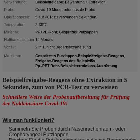
Verwendung:
Beispielfreigabe: Bewahrung + Extraktion
Probe:
Covid-19 Mund- oder nasale Probe
Operationszeit:
5 auf PCR zu verwenden Sekunden,
Temperatur:
2-30℃
Material:
PP+PE-Rohr; Gespritzter Putzlappen
Haltbarkeitsdauer:
12 Monate
Vorteil:
2 in 1, nicht Bedarfsextraheizung
Gespritztes Putzlappen-Beispielfreigabe-Reagens
Markieren:
,
Freigabe-Reagens des Beispiel5s
,
Pp.-PET Rohr-Beispielextraktions-Ausrüstung
Beispielfreigabe-Reagens ohne Extraktion in 5
Sekunden, zum von PCR-Test zu verweisen
Schnellere Weise der Probenaufbereitung für Prüfung
der Nukleinsäure Covid-19!
Wie man funktioniert?
Sammeln Sie Proben durch Nasenrachenraum- oder
Oropharyngeal Putzlappen.