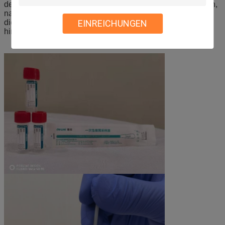
der Hochkonzentration vom Virus freigegeben werden kann,
nachdem man für 5 Sekunden vortexing. Fügen Sie direkt
die Probe in die Exemplarbrunnen für PCR-Verstärkung
EINREICHUNGEN
hinzu.