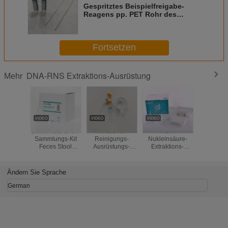
Gespritztes Beispielfreigabe-
Reagens pp. PET Rohr des
Putzlappen-5s 12 Monate Regal-
Fortsetzen
DNA-RNS Extraktions-Ausrüstung
Mehr
Dauerhafte DNA-
RNS/DNA
FDA
Nasenrach
Sammlungs-Kit
Reinigungs-
Nukleinsäure-
Beispielh
Feces Stool
Ausrüstungs-
Extraktions-
magnet
Collection Tube-
sterile Urin-
Ausrüstung
Perle
Extraktions-
konservierende
Covid-19 RNS
Nukleins
Ausrüstung
Rohre
Isolierung Kit
Extrakti
Ändern Sie Sprache
medizinisches
Magnetic Bead
Isolier
HAUSTIER/Glasmaterial
Method
Ausrüstu
German