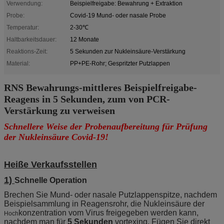
Verwendung:
Beispielfreigabe: Bewahrung + Extraktion
Probe:
Covid-19 Mund- oder nasale Probe
Temperatur:
2-30℃
Haltbarkeitsdauer:
12 Monate
Reaktions-Zeit:
5 Sekunden zur Nukleinsäure-Verstärkung
Material:
PP+PE-Rohr; Gespritzter Putzlappen
RNS Bewahrungs-mittleres Beispielfreigabe-
Reagens in 5 Sekunden, zum von PCR-
Verstärkung zu verweisen
Schnellere Weise der Probenaufbereitung für Prüfung
der Nukleinsäure Covid-19!
Heiße Verkaufsstellen
1)
Schnelle Operation
Brechen Sie Mund- oder nasale Putzlappenspitze, nachdem
Beispielsammlung in Reagensrohr, die Nukleinsäure der
konzentration vom Virus freigegeben werden kann,
Hoch
nachdem man für
5 Sekunden
vortexing. Fügen Sie direkt