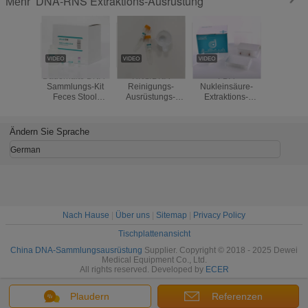
DNA-RNS Extraktions-Ausrüstung
Mehr
Dauerhafte DNA-
RNS/DNA
FDA
Nasenrach
Sammlungs-Kit
Reinigungs-
Nukleinsäure-
Beispielh
Feces Stool
Ausrüstungs-
Extraktions-
magnet
Collection Tube-
sterile Urin-
Ausrüstung
Perle
Extraktions-
konservierende
Covid-19 RNS
Nukleins
Ausrüstung
Rohre
Isolierung Kit
Extrakti
Ändern Sie Sprache
medizinisches
Magnetic Bead
Isolier
HAUSTIER/Glasmaterial
Method
Ausrüstu
German
Nach Hause
|
Über uns
|
Sitemap
|
Privacy Policy
Tischplattenansicht
China DNA-Sammlungsausrüstung
Supplier. Copyright © 2018 - 2025 Dewei
Medical Equipment Co., Ltd.
All rights reserved. Developed by
ECER
Plaudern
Referenzen