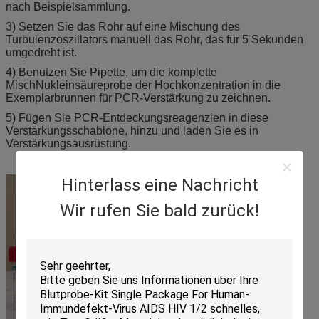
nach Beispielsammlung.
3) Setzen Sie das Rohr auf eine Mischung des
Turbulenzoszillators manuell das Rohr, das für 5 Sekunden
umgedreht ist.
4) Benutzen Sie Pipette, um die komplette
MischNukleinsäureprobe der Hochkonzentration in die
Exemplarbrunnen für PCR-Verstärkung zu zeichnen.
5) Fügen Sie PCR-Entdeckungsreagenzien in diese
Verstärkungsschablone, hinzu und laden Sie es in
Verstärkungsausrüstung.
Hinterlass eine Nachricht
Wir rufen Sie bald zurück!