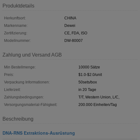
Produktdetails
Herkunftsort:
CHINA
Markenname:
Dewei
Zertifizierung:
CE, FDA, ISO
Modellnummer:
DW-80007
Zahlung und Versand AGB
Min Bestellmenge:
10000 Sätze
Preis:
$1.0-$2.0/unit
Verpackung Informationen:
50sets/box
Lieferzeit:
in 20 Tage
Zahlungsbedingungen:
T/T, Western Union, L/C,
Versorgungsmaterial-Fähigkeit:
200.000 Einheiten/Tag
Beschreibung
DNA-RNS Extraktions-Ausrüstung