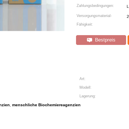
Zahlungsbedingungen:
L
Versorgungsmaterial-
2
Fähigkeit:
Bestpreis
Art:
Modell:
Lagerung:
nzien
menschliche Biochemiereagenzien
,