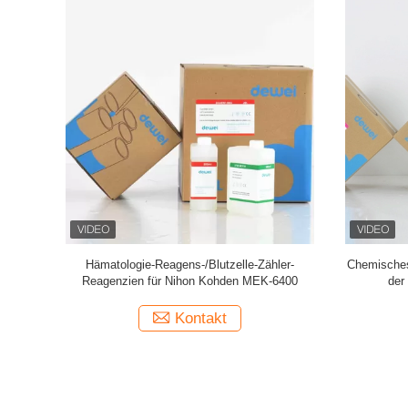
tor-Reagens
Hochleistungs-Hämatologie-Analysator-
Analysa
BCC-3000B
Reagens für 3-teiligen Analysator Genrui
System A
KT6280 KT6200 KT6180
Kontakt