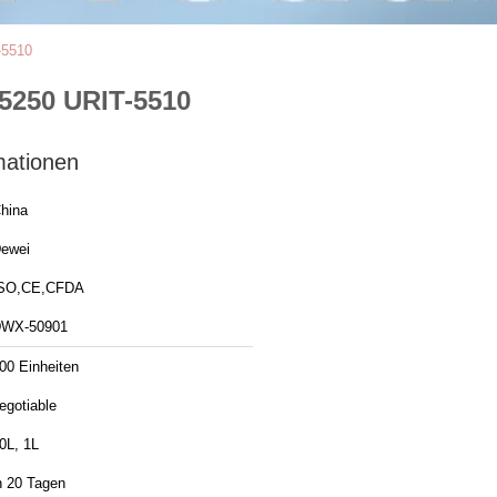
-5510
5250 URIT-5510
mationen
hina
ewei
SO,CE,CFDA
WX-50901
00 Einheiten
egotiable
0L, 1L
n 20 Tagen