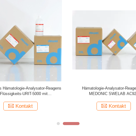
tor-Reagens-Blutuntersuchungs-
Hämatologie-Analysator-Reagenzi
bbott karminrotes Hämatologie-
Kohden MEK-8222 MEK-7222 M
CD3200
Kontakt
Kontakt