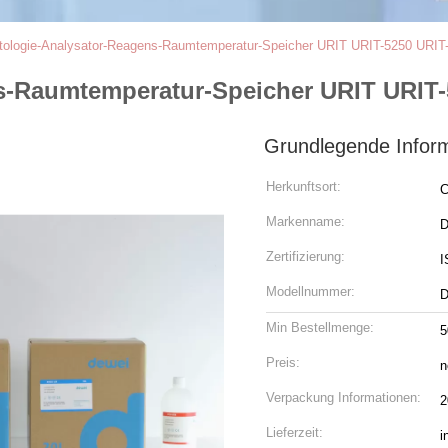
ologie-Analysator-Reagens-Raumtemperatur-Speicher URIT URIT-5250 URIT
s-Raumtemperatur-Speicher URIT URIT-
Grundlegende Infor
Herkunftsort:
C
Markenname:
D
Zertifizierung:
I
Modellnummer:
D
Min Bestellmenge:
5
Preis:
n
Verpackung Informationen:
2
Lieferzeit:
i