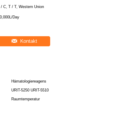
 / C, T / T, Western Union
0,000L/Day
Kontakt
Hämatologiereagens
URIT-5250 URIT-5510
Raumtemperatur