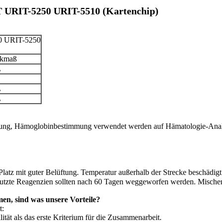
T URIT-5250 URIT-5510 (Kartenchip)
0 URIT-5250
ckmaß
L
L
L
idung, Hämoglobinbestimmung verwendet werden auf Hämatologie-A
latz mit guter Belüftung. Temperatur außerhalb der Strecke beschädig
nutzte Reagenzien sollten nach 60 Tagen weggeworfen werden. Mischen
n, sind was unsere Vorteile?
t:
tät als das erste Kriterium für die Zusammenarbeit.