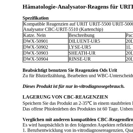
Hämatologie-Analysator-Reagens für URI
Spezifikation
Kompatible Reagenzien auf URIT URIT-5500 URIT-500
Analysator CBC-URIT-5510 (Kartenchip)
Katze. Nein
Beschreibung
Pa
DWX-50901
DILUENT-UR5
20
DWX-50902
LYSE-UR5
1L
DWX-50903
SHEATH-UR
20
DWX-50904
RINSE-UR
20
Beabsichtigt benutzen Sie Reagenzien Ods Urit
Zu für Blutzellzählung, Bearbeiten und WBC-Untersche
Dieses Produkt ist für nur in-vitrodiagnosegebrauch.
LAGERUNG VON CBC-REAGENZIEN
Speichern Sie das Produkt an 2-35℃ in einem staubfreien P
Das offene Phiolenleben des Produktes ist 60 Tage. Unbe
Verglichen mit anderen kompatiblen CBC-Reagensfirme
Es wird hauptsächlich in den folgenden Aspekten reflektier
1. Berufsentwicklung von in-vitrodiagnosereagenzien, Quali