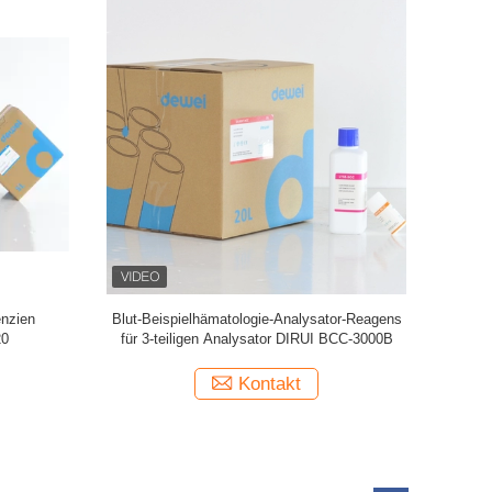
en Nihon
Stabile Hämatologie-Chemie-Analysator-
EK-6400
Reagenzien für Medonic CA570 3-teiliges
Analysator-Verdünnungsmittel CBC lösen
sauberes auf
Kontakt