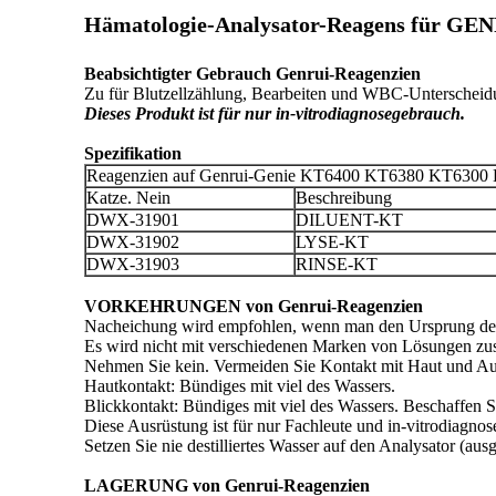
Hämatologie-Analysator-Reagens für G
Zu für Blutzellzählung, Bearbeiten und WBC-Unters
Dieses Produkt ist für nur in-vitrodiagnosegebrauch.
Spezifikation
Reagenzien auf Genrui-Genie KT6400 KT6380 KT630
Katze. Nein
Beschreibung
DWX-31901
DILUENT-KT
DWX-31902
LYSE-KT
DWX-31903
RINSE-KT
VORKEHRUNGEN von Genrui-Reagenzien
Nacheichung wird empfohlen, wenn man den Ursprung der
Es wird nicht mit verschiedenen Marken von Lösungen zus
Nehmen Sie kein. Vermeiden Sie Kontakt mit Haut und A
Hautkontakt: Bündiges mit viel des Wassers.
Blickkontakt: Bündiges mit viel des Wassers. Beschaffen S
Diese Ausrüstung ist für nur Fachleute und in-vitrodiagno
Setzen Sie nie destilliertes Wasser auf den Analysator (a
LAGERUNG von Genrui-Reagenzien