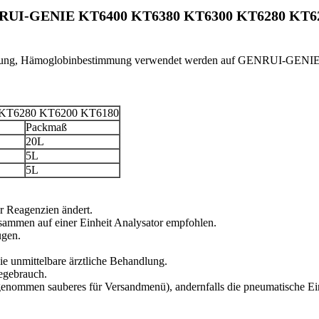
ENRUI-GENIE KT6400 KT6380 KT6300 KT6280 KT620
cheidung, Hämoglobinbestimmung verwendet werden auf GENRUI-GE
0 KT6280 KT6200 KT6180
Packmaß
20L
5L
5L
 Reagenzien ändert.
ammen auf einer Einheit Analysator empfohlen.
ugen.
ie unmittelbare ärztliche Behandlung.
segebrauch.
usgenommen sauberes für Versandmenü), andernfalls die pneumatische Ei