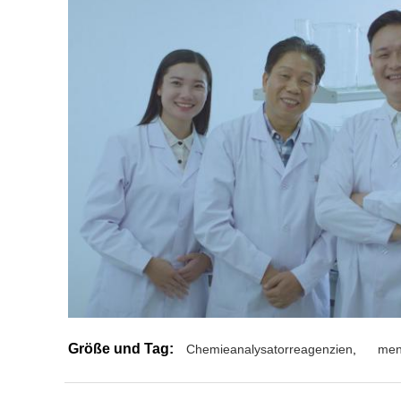
Größe und Tag:
Chemieanalysatorreagenzien
,
men