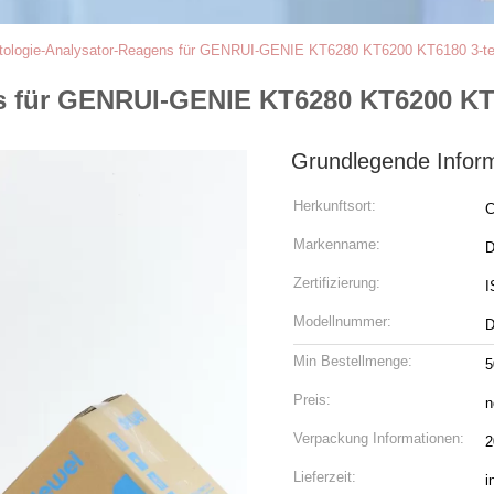
ologie-Analysator-Reagens für GENRUI-GENIE KT6280 KT6200 KT6180 3-teil
 für GENRUI-GENIE KT6280 KT6200 KT61
Grundlegende Infor
Herkunftsort:
C
Markenname:
D
Zertifizierung:
I
Modellnummer:
D
Min Bestellmenge:
5
Preis:
n
Verpackung Informationen:
2
Lieferzeit:
i