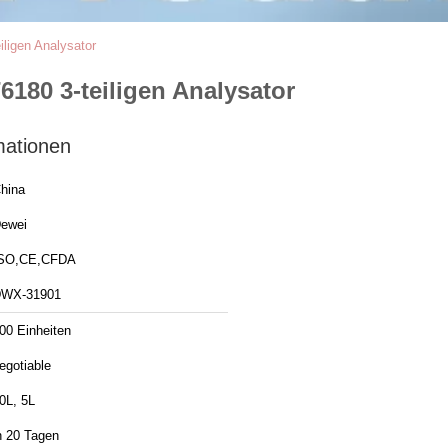
igen Analysator
80 3-teiligen Analysator
mationen
hina
ewei
SO,CE,CFDA
WX-31901
00 Einheiten
egotiable
0L, 5L
n 20 Tagen