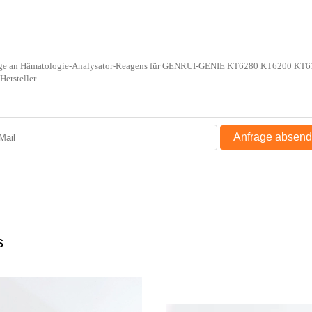
Anfrage absen
s