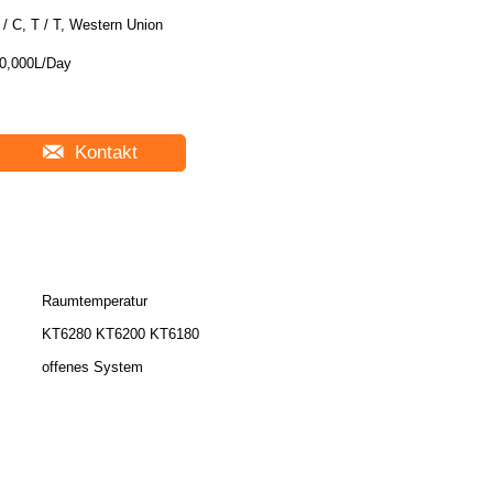
 / C, T / T, Western Union
0,000L/Day
Kontakt
Raumtemperatur
KT6280 KT6200 KT6180
offenes System