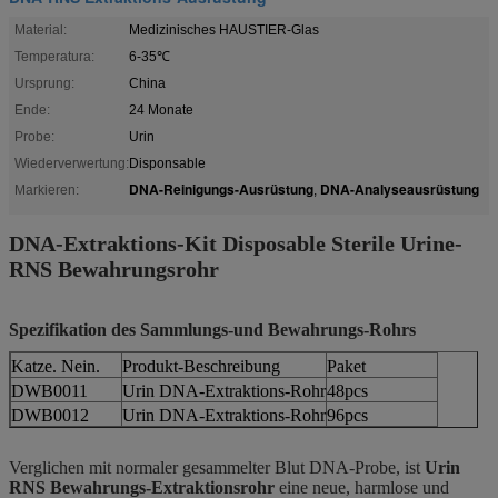
Material:
Medizinisches HAUSTIER-Glas
Temperatura:
6-35℃
Ursprung:
China
Ende:
24 Monate
Probe:
Urin
Wiederverwertung:
Disponsable
DNA-Reinigungs-Ausrüstung
DNA-Analyseausrüstung
Markieren:
,
DNA-Extraktions-Kit Disposable Sterile Urine-
RNS Bewahrungsrohr
Spezifikation des Sammlungs-und Bewahrungs-Rohrs
Katze. Nein.
Produkt-Beschreibung
Paket
DWB0011
Urin DNA-Extraktions-Rohr
48pcs
DWB0012
Urin DNA-Extraktions-Rohr
96pcs
Verglichen mit normaler gesammelter Blut DNA-Probe, ist
Urin
RNS Bewahrungs-Extraktionsrohr
eine neue, harmlose und