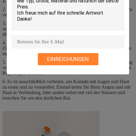
1.
Dieses Produkt ist ein in vitro Diagnosereagens;
2. Lohnaufmerksamkeit zum Versiegeln und von Verschmutzung zu
verhindern;
3. Lesen Sie die Anweisungen sorgfältig vor Gebrauch und sollte
sie, zu verwenden aufhören, wenn sie die Gültigkeitsdauer
übersteigen;
4. Wenn das Produkt einfriert, sollte es vollständig bei
Zimmertemperatur entfrostet werden und benutzt werden, nachdem
man gemischt hat.
EINREICHUNGEN
5. Überschüssige Flüssigkeit, Abfall, Restprodukte und Behandlung
von verseuchten Verpackungsmaterialien, stimmen bitte mit lokalen
Regelungen überein;
6. Es ist ausschließlich verboten, um Kontakt mit Augen und Haut
zu essen und zu vermeiden. Einmal treten Sie Ihren Augen und mit
Haut in Verbindung, bitte sauber sofort mit viel des Wassers und
ersuchen Sie um den ärztlichen Rat.