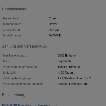
Produktdetails
Herkunftsort:
China
Markenname:
Dewei
Zertifizierung:
ISO, CE
Modellnummer:
DWB0011
Zahlung und Versand AGB
Min Bestellmenge:
5000 Einheiten
Preis:
negotiable
Verpackung Informationen:
10mlx6, 10mlx100
Lieferzeit:
in 20 Tagen
Zahlungsbedingungen:
T / T, Western Union, L / C
Versorgungsmaterial-Fähigkeit:
200.000 Einheiten/Tag
Beschreibung
DNA-RNS Extraktions-Ausrüstung