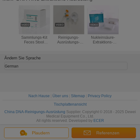
Dauerhafte DNA-
RNS/DNA
FDA
Nasenrach
Sammlungs-Kit
Reinigungs-
Nukleinsäure-
Beispielh
Feces Stool
Ausrüstungs-
Extraktions-
magnet
Collection Tube-
sterile Urin-
Ausrüstung
Perle
Extraktions-
konservierende
Covid-19 RNS
Nukleins
Ausrüstung
Rohre
Isolierung Kit
Extrakti
Ändern Sie Sprache
medizinisches
Magnetic Bead
Isolier
HAUSTIER/Glasmaterial
Method
Ausrüstu
German
Nach Hause
|
Über uns
|
Sitemap
|
Privacy Policy
Tischplattenansicht
China DNA-Reinigungs-Ausrüstung
Supplier. Copyright © 2018 - 2025 Dewei
Medical Equipment Co., Ltd.
All rights reserved. Developed by
ECER
Plaudern
Referenzen