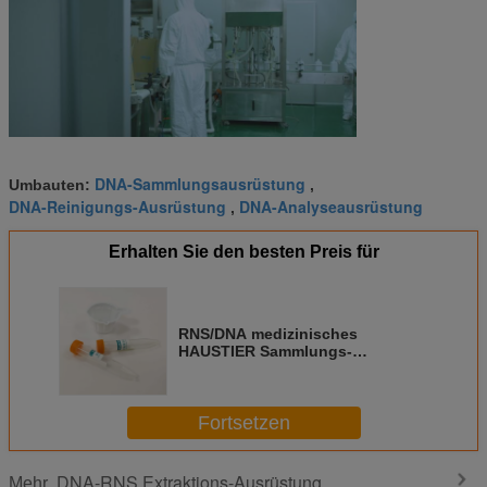
DNA-Sammlungsausrüstung
Umbauten:
,
DNA-Reinigungs-Ausrüstung
DNA-Analyseausrüstung
,
Erhalten Sie den besten Preis für
RNS/DNA medizinisches
HAUSTIER Sammlungs-
Bewahrungs-Extraktions-Kit
Sterile Urine Preservative
Tubess/Glas-Material
Fortsetzen
DNA-RNS Extraktions-Ausrüstung
Mehr