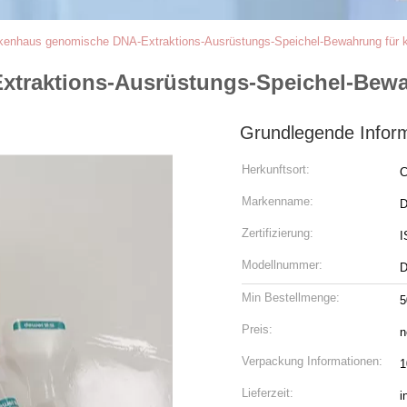
kenhaus genomische DNA-Extraktions-Ausrüstungs-Speichel-Bewahrung für k
traktions-Ausrüstungs-Speichel-Bewah
Grundlegende Infor
Herkunftsort:
C
Markenname:
D
Zertifizierung:
I
Modellnummer:
Min Bestellmenge:
5
Preis:
n
Verpackung Informationen:
1
Lieferzeit:
i