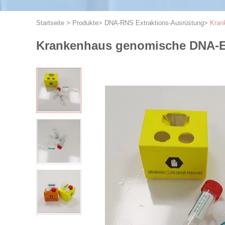
Startseite
>
Produkte
>
DNA-RNS Extraktions-Ausrüstung
>
Kran
Krankenhaus genomische DNA-Ex