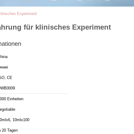
linisches Experiment
rung für klinisches Experiment
mationen
hina
ewei
SO, CE
DWB0009
000 Einheiten
egotiable
0mlx6, 10mlx100
n 20 Tagen