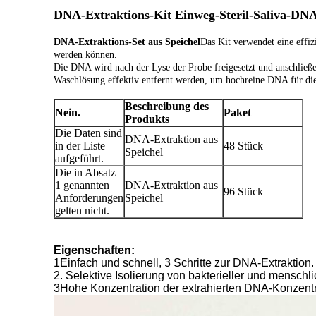
DNA-Extraktions-Kit Einweg-Steril-Saliva-DNA
DNA-Extraktions-Set aus Speichel
Das Kit verwendet eine effiz
werden können.
Die DNA wird nach der Lyse der Probe freigesetzt und anschli
Waschlösung effektiv entfernt werden, um hochreine DNA für die
Beschreibung des
Nein.
Paket
Produkts
Die Daten sind
DNA-Extraktion aus
in der Liste
48 Stück
Speichel
aufgeführt.
Die in Absatz
1 genannten
DNA-Extraktion aus
96 Stück
Anforderungen
Speichel
gelten nicht.
Eigenschaften:
1Einfach und schnell, 3 Schritte zur DNA-Extraktion.
2. Selektive Isolierung von bakterieller und mensch
3Hohe Konzentration der extrahierten DNA-Konzentr